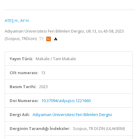
ATEŞ H.
,
AY H.
Adıyaman Üniversitesi Fen Bilimleri Dergisi, cilt.13, ss.43-58, 2023
(Scopus, TRDizin)
Yayın Türü:
Makale / Tam Makale
Cilt numarası:
13
Basım Tarihi:
2023
Doi Numarası:
10.37094/adyujsci.1221660
Dergi Adı:
Adıyaman Üniversitesi Fen Bilimleri Dergisi
Derginin Tarandığı İndeksler:
Scopus, TR DİZİN (ULAKBİM)