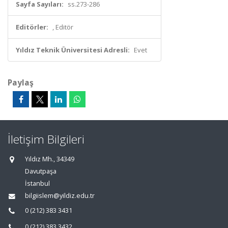
Sayfa Sayıları:
ss.273-286
Editörler:
, Editör
Yıldız Teknik Üniversitesi Adresli:
Evet
Paylaş
İletişim Bilgileri
Yıldız Mh., 34349
Davutpaşa
İstanbul
bilgiislem@yildiz.edu.tr
0 (212) 383 3431
0 (212) 383 3432