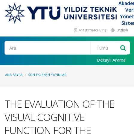
Akade
Ver
Yöne
Siste
Araştırmacı Girişi
English
Ara
Detaylı Arama
ANA SAYFA
SON EKLENEN YAYINLAR
THE EVALUATION OF THE
VISUAL COGNITIVE
FUNCTION FOR THE