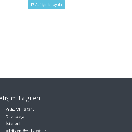
Atıf İçin Kopyala
letişim Bilgileri
Yıldız Mh., 34349
Davutpaşa
İstanbul
bilgiislem@yildiz.edu.tr