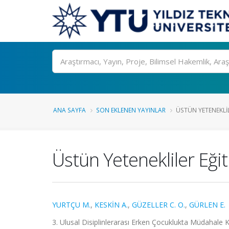
Ara
ANA SAYFA
SON EKLENEN YAYINLAR
ÜSTÜN YETENEKLILE
Üstün Yetenekliler Eğiti
YURTÇU M.
,
KESKİN A.
,
GÜZELLER C. O.
,
GÜRLEN E.
3. Ulusal Disiplinlerarası Erken Çocuklukta Müdahale K