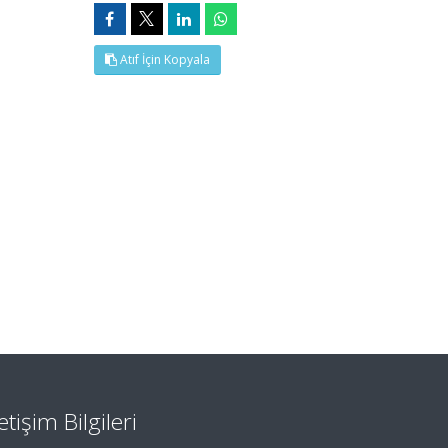
Atıf İçin Kopyala
letişim Bilgileri