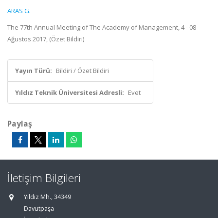
ARAS G.
The 77th Annual Meeting of The Academy of Management, 4 - 08
Ağustos 2017, (Özet Bildiri)
Yayın Türü:
Bildiri / Özet Bildiri
Yıldız Teknik Üniversitesi Adresli:
Evet
Paylaş
İletişim Bilgileri
Yıldız Mh., 34349
Davutpaşa