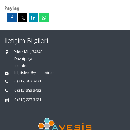
Paylaş
İletişim Bilgileri
Yıldız Mh., 34349
Davutpaşa
İstanbul
bilgiislem@yildiz.edu.tr
0 (212) 383 3431
0 (212) 383 3432
0 (212) 227 3421