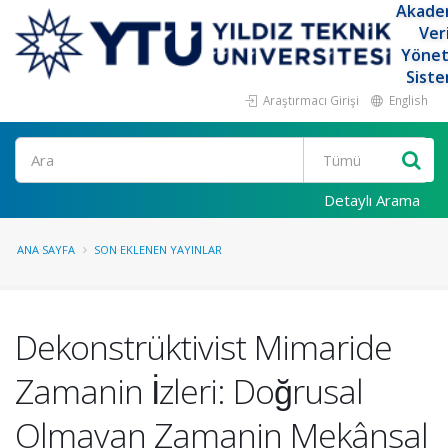
Akade
Ver
Yöne
Siste
Araştırmacı Girişi
English
Ara
Detaylı Arama
ANA SAYFA
SON EKLENEN YAYINLAR
Dekonstrüktivist Mimaride
Zamanin İzleri: Doğrusal
Olmayan Zamanin Mekânsal