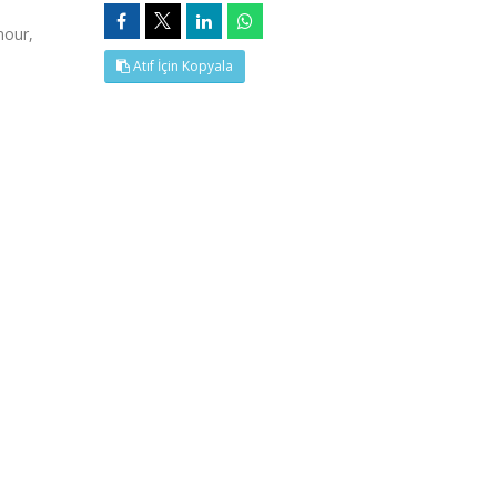
mour,
Atıf İçin Kopyala