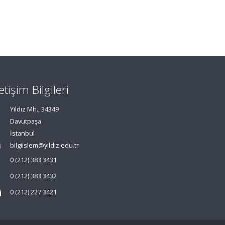
letişim Bilgileri
Yıldız Mh., 34349
Davutpaşa
İstanbul
bilgiislem@yildiz.edu.tr
0 (212) 383 3431
0 (212) 383 3432
0 (212) 227 3421