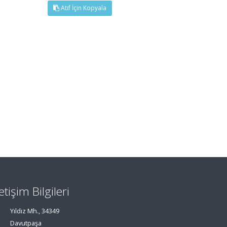
Atıf İçin Kopyala
letişim Bilgileri
Yıldız Mh., 34349
Davutpaşa