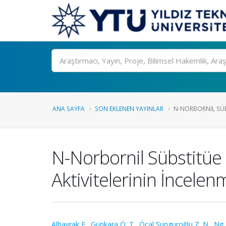
Ara
ANA SAYFA
SON EKLENEN YAYINLAR
N-NORBORNIL SÜBS
N-Norbornil Sübstitüe
Aktivitelerinin İncelen
Albayrak F.
,
Günkara Ö. T.
,
Öcal Sunguroğlu Z. N.
,
Ng 