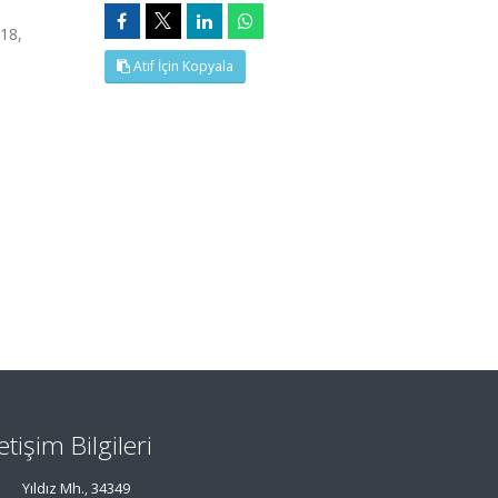
018,
Atıf İçin Kopyala
letişim Bilgileri
Yıldız Mh., 34349