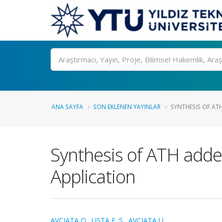
Ara
ANA SAYFA
SON EKLENEN YAYINLAR
SYNTHESIS OF AT
Synthesis of ATH add
Application
AVCIATA O.
,
USTA F. S.
,
AVCIATA U.