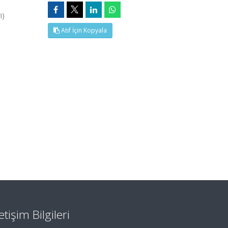
i)
Atıf İçin Kopyala
letişim Bilgileri