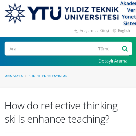
Akade
Ver
Yöne
Siste
Araştırmacı Girişi
English
Ara
Detaylı Arama
ANA SAYFA
SON EKLENEN YAYINLAR
How do reflective thinking
skills enhance teaching?