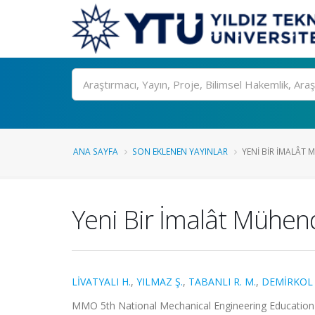
Ara
ANA SAYFA
SON EKLENEN YAYINLAR
YENI BIR İMALÂT 
Yeni Bir İmalât Mühend
LİVATYALI H.
,
YILMAZ Ş.
,
TABANLI R. M.
,
DEMİRKOL
MMO 5th National Mechanical Engineering Education Sy