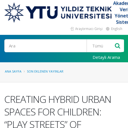
Akade
Ver
Yöne
Siste
Araştırmacı Girişi
English
Ara
Detaylı Arama
ANA SAYFA
SON EKLENEN YAYINLAR
CREATING HYBRID URBAN
SPACES FOR CHILDREN:
“PLAY STREETS” OF