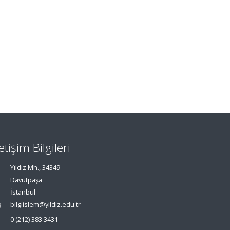
letişim Bilgileri
Yıldız Mh., 34349
Davutpaşa
İstanbul
bilgiislem@yildiz.edu.tr
0 (212) 383 3431