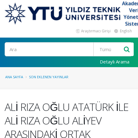
Akade
Ver
Yöne
Siste
Araştırmacı Girişi
English
Ara
Detaylı Arama
ANA SAYFA
SON EKLENEN YAYINLAR
ALİ RIZA OĞLU ATATÜRK İLE
ALİ RIZA OĞLU ALİYEV
ARASINDAKİ ORTAK