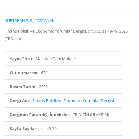
KURTARAN E. S.
,
TAŞTAN H.
Finans Politik ve Ekonomik Yorumlar Dergisi, cilt.672, ss.49-79, 2025
(TRDizin)
Yayın Türü:
Makale / Tam Makale
Cilt numarası:
672
Basım Tarihi:
2025
Dergi Adı:
Finans Politik ve Ekonomik Yorumlar Dergisi
Derginin Tarandığı İndeksler:
TR DİZİN (ULAKBİM)
Sayfa Sayıları:
ss.49-79