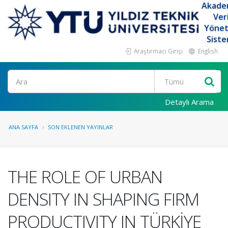
Akade
Ver
Yöne
Siste
Araştırmacı Girişi
English
Ara
Detaylı Arama
ANA SAYFA
SON EKLENEN YAYINLAR
THE ROLE OF URBAN
DENSITY IN SHAPING FIRM
PRODUCTIVITY IN TÜRKİYE