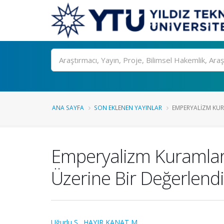
Ara
ANA SAYFA
SON EKLENEN YAYINLAR
EMPERYALIZM KURA
Emperyalizm Kuramları
Üzerine Bir Değerlend
Uğurlu S.
,
HAYIR KANAT M.