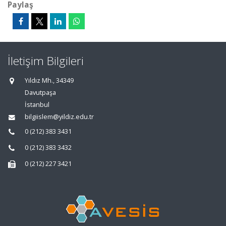
Paylaş
İletişim Bilgileri
Yıldız Mh., 34349
Davutpaşa
İstanbul
bilgiislem@yildiz.edu.tr
0 (212) 383 3431
0 (212) 383 3432
0 (212) 227 3421