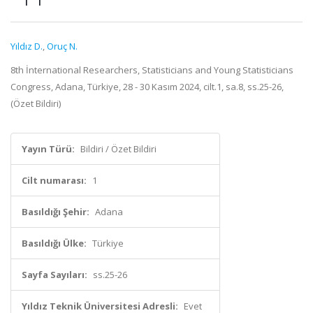
Yıldız D.
,
Oruç N.
8th İnternational Researchers, Statisticians and Young Statisticians
Congress, Adana, Türkiye, 28 - 30 Kasım 2024, cilt.1, sa.8, ss.25-26,
(Özet Bildiri)
Yayın Türü:
Bildiri / Özet Bildiri
Cilt numarası:
1
Basıldığı Şehir:
Adana
Basıldığı Ülke:
Türkiye
Sayfa Sayıları:
ss.25-26
Yıldız Teknik Üniversitesi Adresli:
Evet