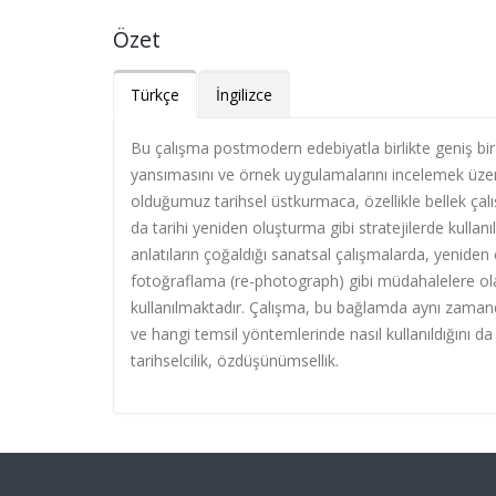
Özet
Türkçe
İngilizce
Bu çalışma postmodern edebiyatla birlikte geniş bi
yansımasını ve örnek uygulamalarını incelemek üzeri
olduğumuz tarihsel üstkurmaca, özellikle bellek çalı
da tarihi yeniden oluşturma gibi stratejilerde kullanıl
anlatıların çoğaldığı sanatsal çalışmalarda, yenid
fotoğraflama (re-photograph) gibi müdahalelere olan 
kullanılmaktadır. Çalışma, bu bağlamda aynı zamanda
ve hangi temsil yöntemlerinde nasıl kullanıldığını d
tarihselcilik, özdüşünümsellik.