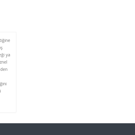
tiğine
üş
eği ya
öznel
iden
ğini
i