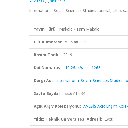
Yavuz O.
,
Şahiner R.
International Social Sciences Studies Journal, cilt.5, 
Yayın Türü:
Makale / Tam Makale
Cilt numarası:
5
Sayı:
30
Basım Tarihi:
2019
Doi Numarası:
10.26449/sssj.1268
Dergi Adı:
International Social Sciences Studies J
Sayfa Sayıları:
ss.674-684
Açık Arşiv Koleksiyonu:
AVESİS Açık Erişim Kole
Yıldız Teknik Üniversitesi Adresli:
Evet