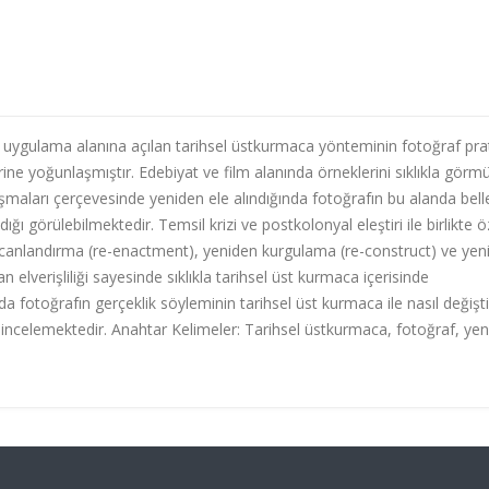
r uygulama alanına açılan tarihsel üstkurmaca yönteminin fotoğraf pra
ne yoğunlaşmıştır. Edebiyat ve film alanında örneklerini sıklıkla görm
şmaları çerçevesinde yeniden ele alındığında fotoğrafın bu alanda bell
dığı görülebilmektedir. Temsil krizi ve postkolonyal eleştiri ile birlikte 
en canlandırma (re-enactment), yeniden kurgulama (re-construct) ve yen
elverişliliği sayesinde sıklıkla tarihsel üst kurmaca içerisinde
 fotoğrafın gerçeklik söyleminin tarihsel üst kurmaca ile nasıl değişti
a incelemektedir. Anahtar Kelimeler: Tarihsel üstkurmaca, fotoğraf, yen