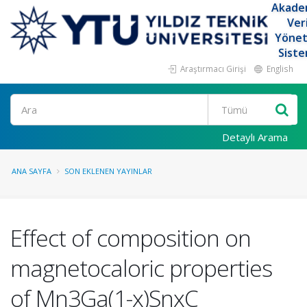
Akade
Ver
Yöne
Siste
Araştırmacı Girişi
English
Ara
Detaylı Arama
ANA SAYFA
SON EKLENEN YAYINLAR
Effect of composition on
magnetocaloric properties
of Mn3Ga(1-x)SnxC