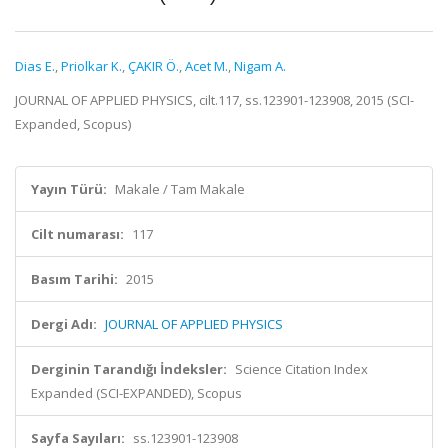
Dias E.
,
Priolkar K.
,
ÇAKIR Ö.
,
Acet M.
,
Nigam A.
JOURNAL OF APPLIED PHYSICS, cilt.117, ss.123901-123908, 2015 (SCI-
Expanded, Scopus)
Yayın Türü:
Makale / Tam Makale
Cilt numarası:
117
Basım Tarihi:
2015
Dergi Adı:
JOURNAL OF APPLIED PHYSICS
Derginin Tarandığı İndeksler:
Science Citation Index
Expanded (SCI-EXPANDED), Scopus
Sayfa Sayıları:
ss.123901-123908