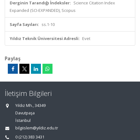
Derginin Tarandığı İndeksler:
Science Citation Index
Expanded (SCI-EXPANDED), Scopus
Sayfa Sayıları:
ss.1-10
Yıldız Teknik Üniversitesi Adresli:
Evet
Paylaş
İletişim Bilgileri
Yıldız Mh., 34349
Davutpaşa
İstanbul
bilgiislem@yildiz.edu.tr
0 (212) 383 3431