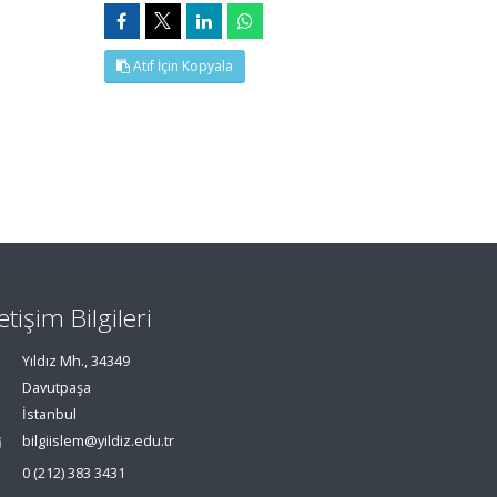
Atıf İçin Kopyala
letişim Bilgileri
Yıldız Mh., 34349
Davutpaşa
İstanbul
bilgiislem@yildiz.edu.tr
0 (212) 383 3431