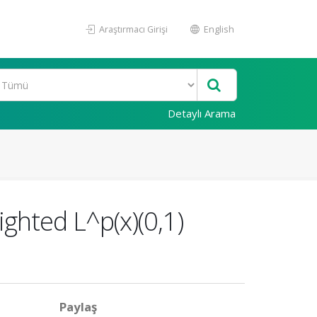
Araştırmacı Girişi
English
Detaylı Arama
ghted L^p(x)(0,1)
Paylaş