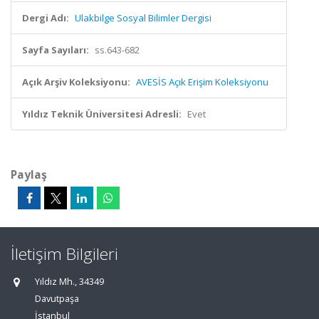
Dergi Adı:
Ulakbilge Sosyal Bilimler Dergisi
Sayfa Sayıları:
ss.643-682
Açık Arşiv Koleksiyonu:
AVESİS Açık Erişim Koleksiyonu
Yıldız Teknik Üniversitesi Adresli:
Evet
Paylaş
İletişim Bilgileri
Yıldız Mh., 34349
Davutpaşa
İstanbul