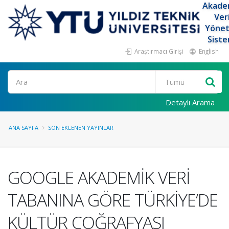
Akade
Ver
Yöne
Siste
Araştırmacı Girişi
English
Ara
Detaylı Arama
ANA SAYFA
SON EKLENEN YAYINLAR
GOOGLE AKADEMİK VERİ
TABANINA GÖRE TÜRKİYE’DE
KÜLTÜR COĞRAFYASI