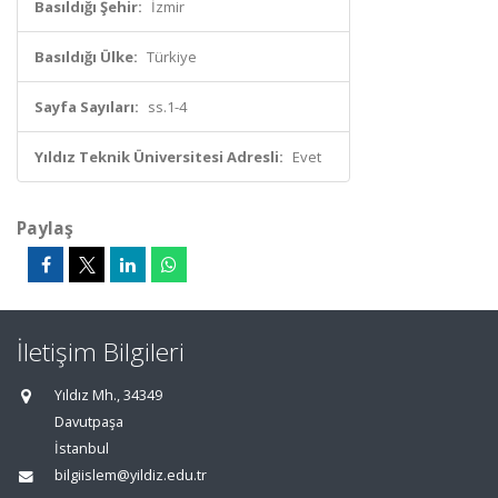
Basıldığı Şehir:
İzmir
Basıldığı Ülke:
Türkiye
Sayfa Sayıları:
ss.1-4
Yıldız Teknik Üniversitesi Adresli:
Evet
Paylaş
İletişim Bilgileri
Yıldız Mh., 34349
Davutpaşa
İstanbul
bilgiislem@yildiz.edu.tr