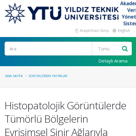
Akade
Ver
Yöne
Siste
Araştırmacı Girişi
English
Ara
Detaylı Arama
ANA SAYFA
SON EKLENEN YAYINLAR
Histopatolojik Görüntülerde
Tümörlü Bölgelerin
Evrişimsel Sinir Ağlarıyla