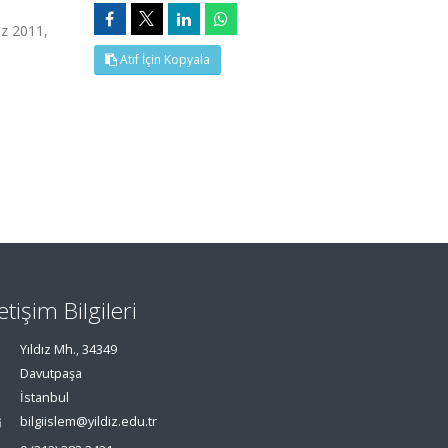
uz 2011,
Atıf İçin Kopyala
letişim Bilgileri
Yıldız Mh., 34349
Davutpaşa
İstanbul
bilgiislem@yildiz.edu.tr