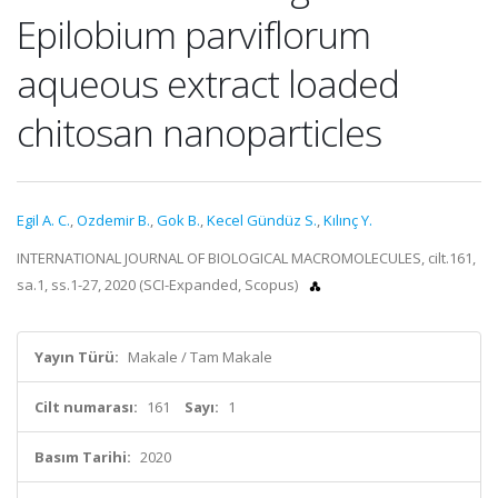
Epilobium parviflorum
aqueous extract loaded
chitosan nanoparticles
Egil A. C.
,
Ozdemir B.
,
Gok B.
,
Kecel Gündüz S.
,
Kılınç Y.
INTERNATIONAL JOURNAL OF BIOLOGICAL MACROMOLECULES, cilt.161,
sa.1, ss.1-27, 2020 (SCI-Expanded, Scopus)
Yayın Türü:
Makale / Tam Makale
Cilt numarası:
161
Sayı:
1
Basım Tarihi:
2020