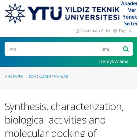
Akade
Ver
Yöne
Siste
Araştırmacı Girişi
English
Ara
Detaylı Arama
ANA SAYFA
SON EKLENEN YAYINLAR
Synthesis, characterization,
biological activities and
molecular docking of