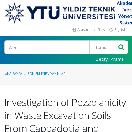
Akade
Ver
Yöne
Siste
Araştırmacı Girişi
English
Ara
Detaylı Arama
ANA SAYFA
SON EKLENEN YAYINLAR
Investigation of Pozzolanicity
in Waste Excavation Soils
From Cappadocia and