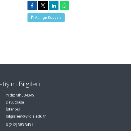
Atıf İçin Kopyala
letişim Bilgileri
Yıldız Mh., 34349
Davutpaşa
İstanbul
bilgiislem@yildiz.edu.tr
0 (212) 383 3431