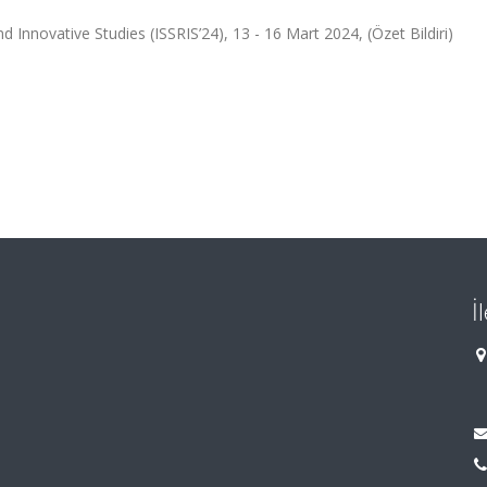
 Innovative Studies (ISSRIS’24), 13 - 16 Mart 2024, (Özet Bildiri)
İ