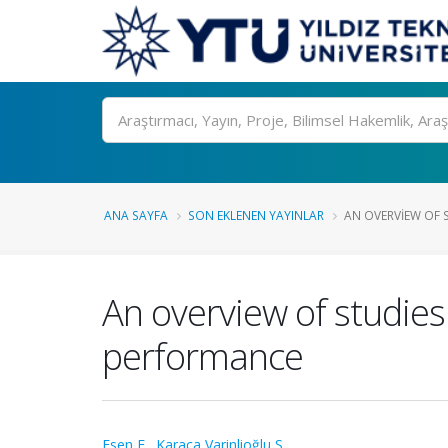
Ara
ANA SAYFA
SON EKLENEN YAYINLAR
AN OVERVIEW OF 
An overview of studie
performance
Esen E.
,
Karaca Varinlioğlu S.