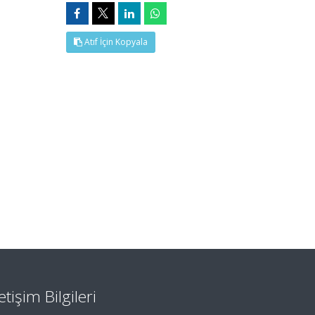
Atıf İçin Kopyala
letişim Bilgileri