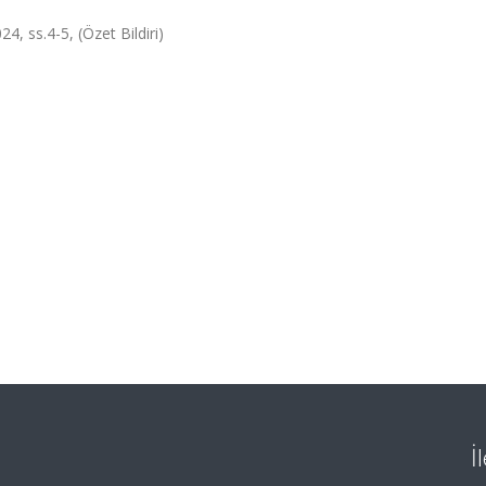
, ss.4-5, (Özet Bildiri)
İ