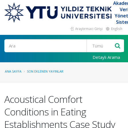
Akade
Ver
Yöne
Siste
Araştırmacı Girişi
English
Ara
Detaylı Arama
ANA SAYFA
SON EKLENEN YAYINLAR
Acoustical Comfort
Conditions in Eating
Establishments Case Study