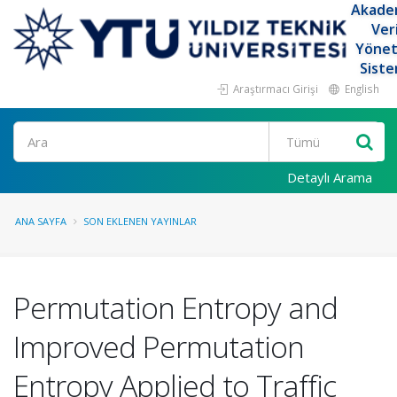
Akade
Ver
Yöne
Siste
Araştırmacı Girişi
English
Ara
Detaylı Arama
ANA SAYFA
SON EKLENEN YAYINLAR
Permutation Entropy and
Improved Permutation
Entropy Applied to Traffic