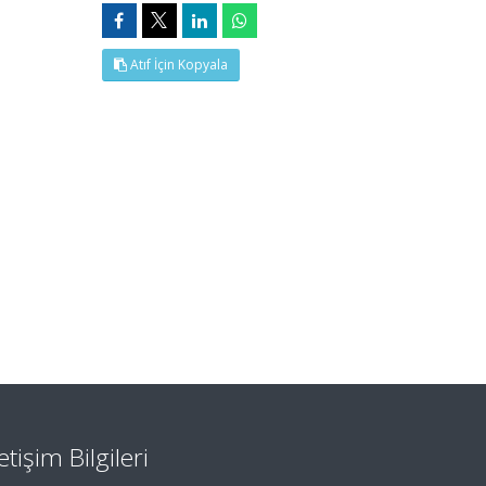
Atıf İçin Kopyala
letişim Bilgileri