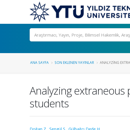
Ara
ANA SAYFA
SON EKLENEN YAYINLAR
ANALYZING EXTRA
Analyzing extraneous 
students
Doğan Z.
,
Şengül S.
,
Gülbağcı Dede H.