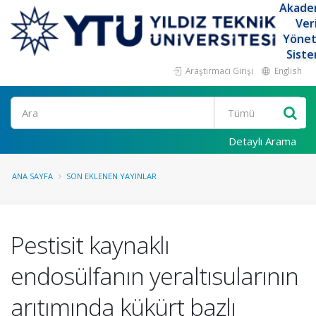
Akade
Ver
Yöne
Siste
Araştırmacı Girişi
English
Ara
Detaylı Arama
ANA SAYFA
SON EKLENEN YAYINLAR
Pestisit kaynaklı
endosülfanın yeraltısularının
arıtımında kükürt bazlı