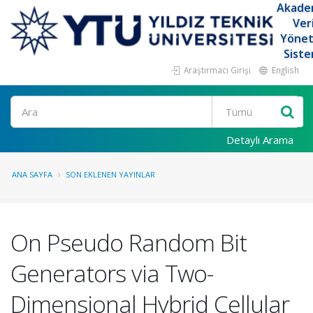
Akade
Ver
Yöne
Siste
Araştırmacı Girişi
English
Ara
Detaylı Arama
ANA SAYFA
SON EKLENEN YAYINLAR
On Pseudo Random Bit
Generators via Two-
Dimensional Hybrid Cellular