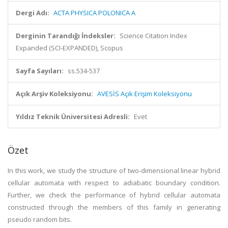
Dergi Adı:
ACTA PHYSICA POLONICA A
Derginin Tarandığı İndeksler:
Science Citation Index
Expanded (SCI-EXPANDED), Scopus
Sayfa Sayıları:
ss.534-537
Açık Arşiv Koleksiyonu:
AVESİS Açık Erişim Koleksiyonu
Yıldız Teknik Üniversitesi Adresli:
Evet
Özet
In this work, we study the structure of two-dimensional linear hybrid
cellular automata with respect to adiabatic boundary condition.
Further, we check the performance of hybrid cellular automata
constructed through the members of this family in generating
pseudo random bits.