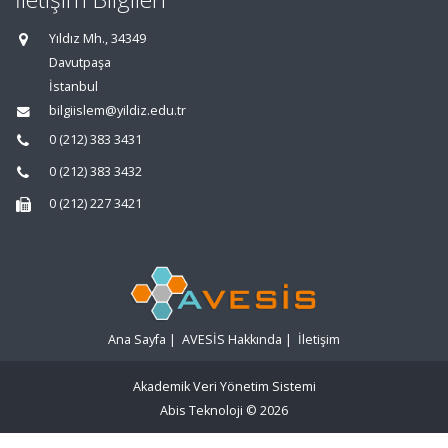
Yıldız Mh., 34349
Davutpaşa
İstanbul
bilgiislem@yildiz.edu.tr
0 (212) 383 3431
0 (212) 383 3432
0 (212) 227 3421
Ana Sayfa
|
AVESİS Hakkında
|
İletişim
Akademik Veri Yönetim Sistemi
Abis Teknoloji
© 2026