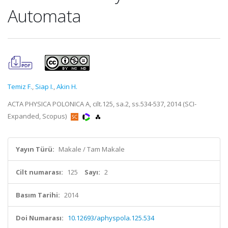
Automata
Temiz F.
,
Siap I.
,
Akin H.
ACTA PHYSICA POLONICA A, cilt.125, sa.2, ss.534-537, 2014 (SCI-
Expanded, Scopus)
Yayın Türü:
Makale / Tam Makale
Cilt numarası:
125
Sayı:
2
Basım Tarihi:
2014
Doi Numarası:
10.12693/aphyspola.125.534