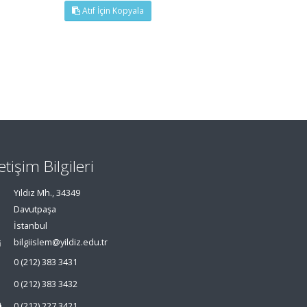
Atıf İçin Kopyala
letişim Bilgileri
Yıldız Mh., 34349
Davutpaşa
İstanbul
bilgiislem@yildiz.edu.tr
0 (212) 383 3431
0 (212) 383 3432
0 (212) 227 3421