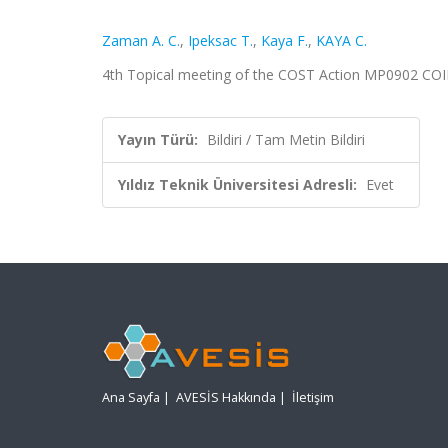
Zaman A. C.
,
Ipeksac T.
,
Kaya F.
,
KAYA C.
4th Topical meeting of the COST Action MP0902 COINA
Yayın Türü:
Bildiri / Tam Metin Bildiri
Yıldız Teknik Üniversitesi Adresli:
Evet
Ana Sayfa
|
AVESİS Hakkında
|
İletişim