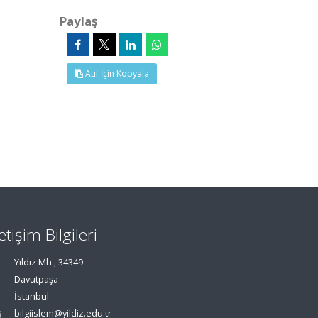
Paylaş
Atıf İçin Kopyala
letişim Bilgileri
Yıldız Mh., 34349
Davutpaşa
İstanbul
bilgiislem@yildiz.edu.tr