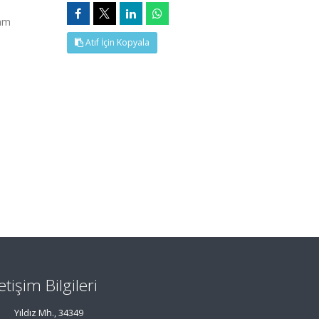
Tam
Atıf İçin Kopyala
letişim Bilgileri
Yıldız Mh., 34349