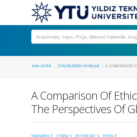
Ara
ANA SAYFA
SON EKLENEN YAYINLAR
A COMPARISON OF 
A Comparison Of Ethica
The Perspectives Of G
ERKMEN T.
,
ÇERİK Ş.
,
BOZKURT S.
,
ESEN E.