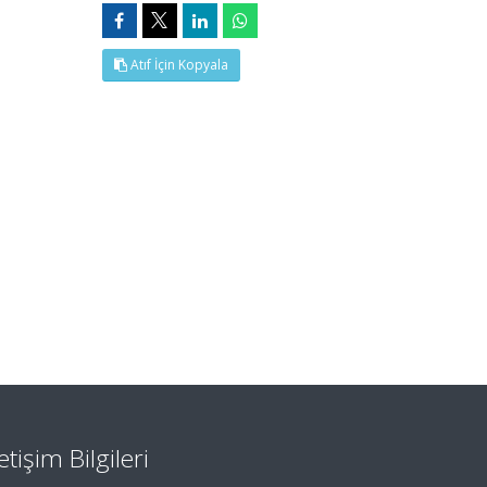
Atıf İçin Kopyala
letişim Bilgileri