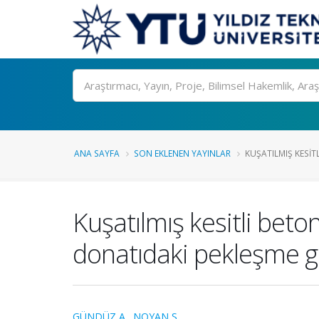
Ara
ANA SAYFA
SON EKLENEN YAYINLAR
KUŞATILMIŞ KESITL
Kuşatılmış kesitli beto
donatıdaki pekleşme g
GÜNDÜZ A.
,
NOYAN S.