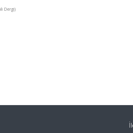
li Dergi)
İ