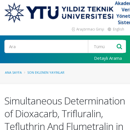
Akade
Ver
Yöne
Siste
Araştırmacı Girişi
English
Ara
Detaylı Arama
ANA SAYFA
SON EKLENEN YAYINLAR
Simultaneous Determination
of Dioxacarb, Trifluralin,
Tefluthrin And Flumetralin in