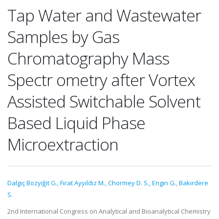
Tap Water and Wastewater
Samples by Gas
Chromatography Mass
Spectr ometry after Vortex
Assisted Switchable Solvent
Based Liquid Phase
Microextraction
Dalgıç Bozyiğit G.
,
Fırat Ayyıldız M.
,
Chormey D. S.
,
Engin G.
,
Bakırdere
S.
2nd International Congress on Analytical and Bioanalytical Chemistry