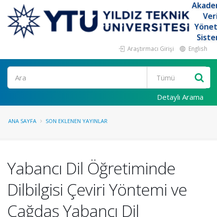
Akade
Ver
Yöne
Siste
Araştırmacı Girişi
English
Ara
Detaylı Arama
ANA SAYFA
SON EKLENEN YAYINLAR
Yabancı Dil Öğretiminde
Dilbilgisi­ Çeviri Yöntemi ve
Çağdaş Yabancı Dil