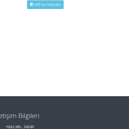
Atıf İçin Kopyala
letişim Bilgileri
Yıldız Mh., 34349