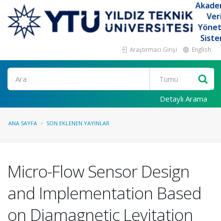
Akade
Ver
Yöne
Siste
Araştırmacı Girişi
English
Ara
Detaylı Arama
ANA SAYFA
SON EKLENEN YAYINLAR
Micro-Flow Sensor Design
and Implementation Based
on Diamagnetic Levitation