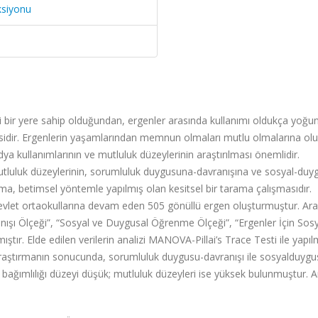
ksiyonu
bir yere sahip olduğundan, ergenler arasında kullanımı oldukça yoğun
irisidir. Ergenlerin yaşamlarından memnun olmaları mutlu olmalarına ol
dya kullanımlarının ve mutluluk düzeylerinin araştırılması önemlidir.
utluluk düzeylerinin, sorumluluk duygusuna-davranışına ve sosyal-duy
a, betimsel yöntemle yapılmış olan kesitsel bir tarama çalışmasıdır.
devlet ortaokullarına devam eden 505 gönüllü ergen oluşturmuştur. Ar
nışı Ölçeği”, “Sosyal ve Duygusal Öğrenme Ölçeği”, “Ergenler İçin Sos
ştır. Elde edilen verilerin analizi MANOVA-Pillai’s Trace Testi ile yapılm
 Araştırmanın sonucunda, sorumluluk duygusu-davranışı ile sosyalduygu
ağımlılığı düzeyi düşük; mutluluk düzeyleri ise yüksek bulunmuştur. 