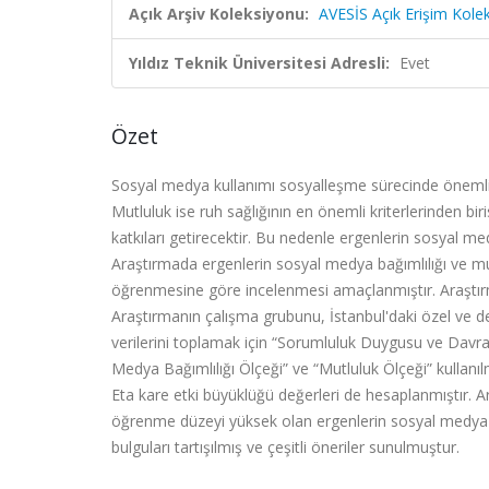
Açık Arşiv Koleksiyonu:
AVESİS Açık Erişim Kole
Yıldız Teknik Üniversitesi Adresli:
Evet
Özet
Sosyal medya kullanımı sosyalleşme sürecinde önemli 
Mutluluk ise ruh sağlığının en önemli kriterlerinden b
katkıları getirecektir. Bu nedenle ergenlerin sosyal me
Araştırmada ergenlerin sosyal medya bağımlılığı ve m
öğrenmesine göre incelenmesi amaçlanmıştır. Araştırm
Araştırmanın çalışma grubunu, İstanbul'daki özel ve 
verilerini toplamak için “Sorumluluk Duygusu ve Davra
Medya Bağımlılığı Ölçeği” ve “Mutluluk Ölçeği” kullanılmı
Eta kare etki büyüklüğü değerleri de hesaplanmıştır.
öğrenme düzeyi yüksek olan ergenlerin sosyal medya b
bulguları tartışılmış ve çeşitli öneriler sunulmuştur.