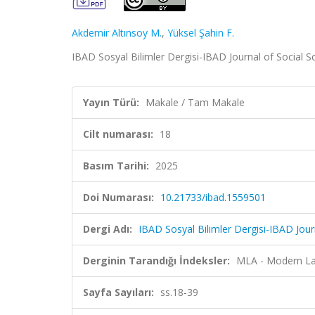
Akdemir Altınsoy M.
,
Yüksel Şahin F.
IBAD Sosyal Bilimler Dergisi-IBAD Journal of Social Sc
Yayın Türü:
Makale / Tam Makale
Cilt numarası:
18
Basım Tarihi:
2025
Doi Numarası:
10.21733/ibad.1559501
Dergi Adı:
IBAD Sosyal Bilimler Dergisi-IBAD Jour
Derginin Tarandığı İndeksler:
MLA - Modern La
Sayfa Sayıları:
ss.18-39