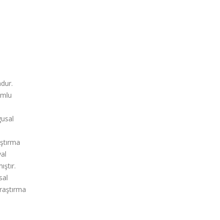
dur.
umlu
gusal
aştırma
yal
ıştır.
sal
Araştırma