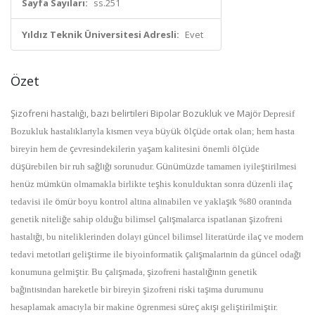
Sayfa Sayıları:
ss.251
Yıldız Teknik Üniversitesi Adresli:
Evet
Özet
Ş
izofreni hastal
ığı
, baz
ı
belirtileri Bipolar Bozukluk ve Maj
ö
r Depresif
ı
ı
ı
ü
ü
ö
çü
Bozukluk hastal
klar
yla k
smen veya b
y
k
l
de ortak olan; hem hasta
ç
ş
ö
ö
çü
bireyin hem de
evresindekilerin ya
am kalitesini
nemli
l
de
üşü
ğ
ığı
ü
ü
ü
ş
d
rebilen bir ruh sa
l
sorunudur. G
n
m
zde tamamen iyile
tirilmesi
ü
ü
ü
ş
ü
ç
hen
z m
mk
n olmamakla birlikte te
his konulduktan sonra d
zenli ila
ö
ü
ı
ı
şı
ı
tedavisi ile
m
r boyu kontrol alt
na al
nabilen ve yakla
k %80 oran
nda
ğ
ğ
ç
ış
ş
genetik niteli
e sahip oldu
u bilimsel
al
malarca ispatlanan
izofreni
ığı
ı
ü
ü
ç
hastal
, bu niteliklerinden dolay
g
ncel bilimsel literat
rde ila
ve modern
ı
ş
ç
ış
ı
ı
ü
ğı
tedavi metotlar
geli
tirme ile biyoinformatik
al
malar
n
n da g
ncel oda
ş
ç
ış
ş
ığı
ı
konumuna gelmi
tir. Bu
al
mada,
izofreni hastal
n
n genetik
ğı
ı
ı
ş
şı
ba
nt
s
ndan hareketle bir bireyin
izofreni riski ta
ma durumunu
ı
ö
ü
ç
ışı
ş
ş
hesaplamak amac
yla bir makine
grenmesi s
re
ak
geli
tirilmi
tir.