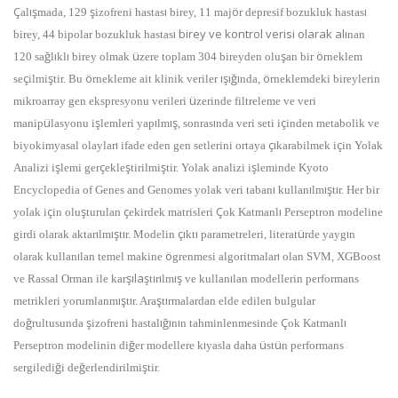
Ç
ış
ş
ı
ö
ı
al
mada, 129
izofreni hastas
birey, 11 maj
r depresif bozukluk hastas
ı
birey ve kontrol verisi olarak al
ı
birey, 44 bipolar bozukluk hastas
nan
ğ
ı
ı
ü
ş
ö
120 sa
l
kl
birey olmak
zere toplam 304 bireyden olu
an bir
rneklem
ç
ş
ö
ışığı
ö
se
ilmi
tir. Bu
rnekleme ait klinik veriler
nda,
rneklemdeki bireylerin
ü
mikroarray gen ekspresyonu verileri
zerinde filtreleme ve veri
ü
ş
ı
ış
ı
ç
manip
lasyonu i
lemleri yap
lm
, sonras
nda veri seti i
inden metabolik ve
ı
çı
ç
biyokimyasal olaylar
ifade eden gen setlerini ortaya
karabilmek i
in Yolak
ş
ç
ş
ş
ş
Analizi i
lemi ger
ekle
tirilmi
tir. Yolak analizi i
leminde Kyoto
ı
ı
ış
ı
Encyclopedia of Genes and Genomes yolak veri taban
kullan
lm
t
r. Her bir
ç
ş
ç
Ç
ı
yolak i
in olu
turulan
ekirdek matrisleri
ok Katmanl
Perseptron modeline
ı
ış
ı
çı
ı
ü
ı
girdi olarak aktar
lm
t
r. Modelin
kt
parametreleri, literat
rde yayg
n
ı
ö
ı
olarak kullan
lan temel makine
grenmesi algoritmalar
olan SVM, XGBoost
şı
la
ş
ı
ı
ış
ı
ve Rassal Orman ile kar
t
r
lm
ve kullan
lan modellerin performans
ış
ı
ş
ı
metrikleri yorumlanm
t
r. Ara
t
rmalardan elde edilen bulgular
ğ
ş
ığı
ı
Ç
ı
do
rultusunda
izofreni hastal
n
n tahminlenmesinde
ok Katmanl
ğ
ı
ü
ü
Perseptron modelinin di
er modellere k
yasla daha
st
n performans
ğ
ğ
ş
sergiledi
i de
erlendirilmi
tir.