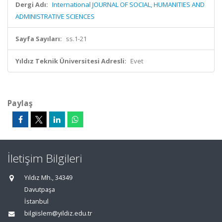
Dergi Adı:
International JOURNAL OF SOCIAL, HUMANITIES AND
ADMINISTRATIVE SCIENCES
Sayfa Sayıları:
ss.1-21
Yıldız Teknik Üniversitesi Adresli:
Evet
Paylaş
İletişim Bilgileri
Yıldız Mh., 34349
Davutpaşa
İstanbul
bilgiislem@yildiz.edu.tr