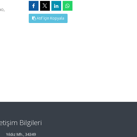
ao,
Atıf İçin Kopyala
letişim Bilgileri
Yıldız Mh., 34349