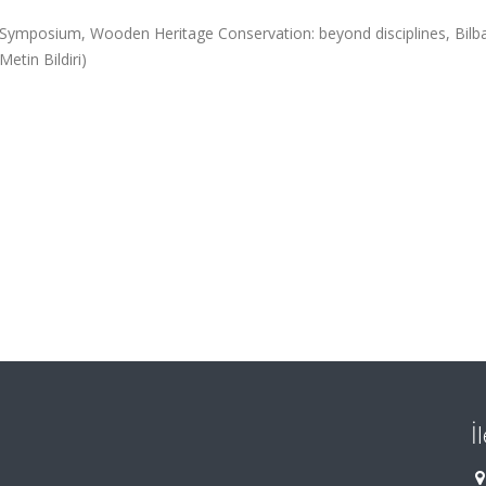
ymposium, Wooden Heritage Conservation: beyond disciplines, Bilb
etin Bildiri)
İ