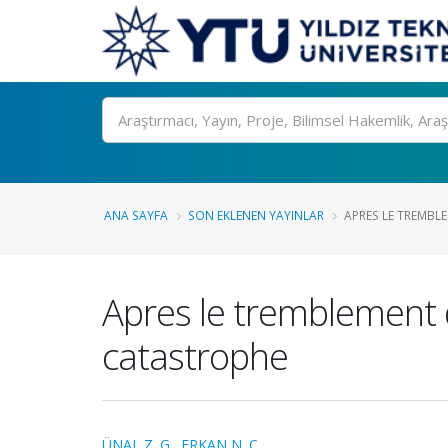
Ara
ANA SAYFA
SON EKLENEN YAYINLAR
APRES LE TREMBLEM
Apres le tremblement d
catastrophe
ÜNAL Z. G.
,
ERKAN N. Ç.